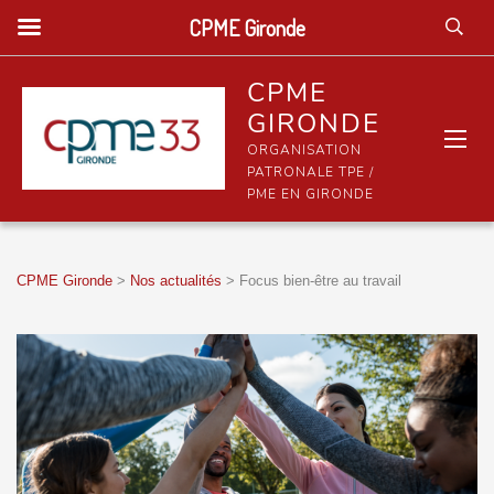
CPME Gironde
CPME
GIRONDE
ORGANISATION
PATRONALE TPE /
PME EN GIRONDE
CPME Gironde
>
Nos actualités
>
Focus bien-être au travail