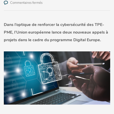
sur
Commentaires fermés
Cybersécurité
:
de
nouveaux
Dans l’optique de renforcer la cybersécurité des TPE-
appels
PME, l’Union européenne lance deux nouveaux appels à
à
projets
projets dans le cadre du programme Digital Europe.
européens
sont
ouverts
!