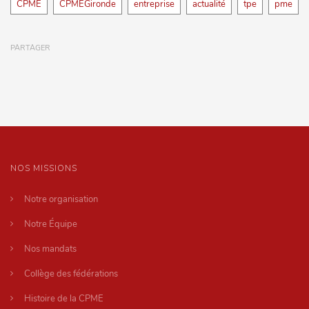
Tags
CPME
CPMEGironde
entreprise
actualité
tpe
pme
PARTAGER
NOS MISSIONS
Notre organisation
Notre Équipe
Nos mandats
Collège des fédérations
Histoire de la CPME