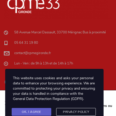
58 Avenue Marcel Dassault, 33700 Mérignac Bus à proximité
05 64 31 19 80
contact@cpmegironde.fr
Lun - Ven : de 9h à 13h et de 14h à 17h
This website uses cookies and asks your personal
data to enhance your browsing experience. We are
committed to protecting your privacy and ensuring
your data is handled in compliance with the
Nous utilisons des cookies pour vous offrir la meilleure
General Data Protection Regulation (GDPR)
.
expérience sur notre site.
Vous pouvez en savoir plus sur les cookies que nous utilisons ou
les désactiver dans les
réglages
.
OK, I AGREE
PRIVACY POLICY
Copyright © 2020 - CPME Gironde | Réalisation
LVP Global
|
Mentions