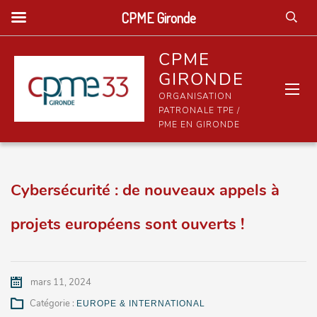
CPME Gironde
CPME
GIRONDE
ORGANISATION
PATRONALE TPE /
PME EN GIRONDE
Cybersécurité : de nouveaux appels à
projets européens sont ouverts !
mars 11, 2024
Catégorie :
EUROPE & INTERNATIONAL